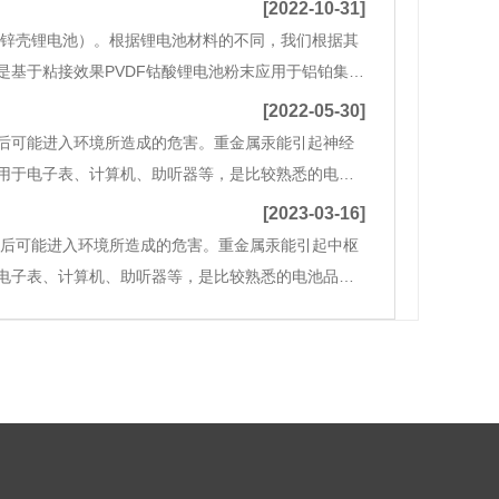
[2022-10-31]
镀锌壳锂电池）。根据锂电池材料的不同，我们根据其
基于粘接效果PVDF钴酸锂电池粉末应用于铝铂集液
负结构和原料铜和碳粉的材料特性，采用锤振粉碎、
[2022-05-30]
弃后可能进入环境所造成的危害。重金属汞能引起神经
应用于电子表、计算机、助听器等，是比较熟悉的电池
产生的有害物质可以污染60万升水。 (3)锂电
[2023-03-16]
弃后可能进入环境所造成的危害。重金属汞能引起中枢
于电子表、计算机、助听器等，是比较熟悉的电池品
生的有害物质可以污染60万升水。 (3)锂电池、