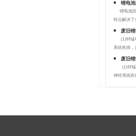
锂电池
锂电池
特点解决了
体两侧；负
废旧锂
振动筛分和
(1)
系统疾病，
品种。这类
废旧锂
池、锂电池(L
(1)
神经系统疾
种。这类电
锂电池(Lith